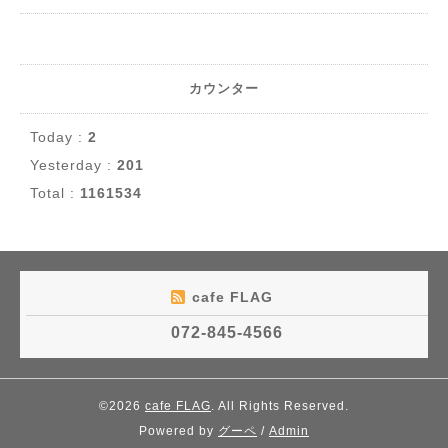
カウンター
Today :
2
Yesterday :
201
Total :
1161534
cafe FLAG
072-845-4566
©2026
cafe FLAG
. All Rights Reserved.
Powered by
グーペ
/
Admin